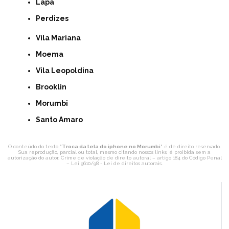
Lapa
Perdizes
Vila Mariana
Moema
Vila Leopoldina
Brooklin
Morumbi
Santo Amaro
O conteúdo do texto "
Troca da tela do iphone no Morumbi
" é de direito reservado.
Sua reprodução, parcial ou total, mesmo citando nossos links, é proibida sem a
autorização do autor. Crime de violação de direito autoral – artigo 184 do Código Penal
–
Lei 9610/98 - Lei de direitos autorais
.