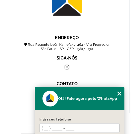
ENDEREÇO
Rua Regente León Kaniefsky, 464 - Vila Progredior
São Paulo - SP - CEP: 05617-030
SIGA-NÓS
CONTATO
(11) 2307-4157
(11) 96083-0036
Olá! Fale agora pelo WhatsApp
contato@cnsolution.com.br
Insira seu telefone
MENU
Home