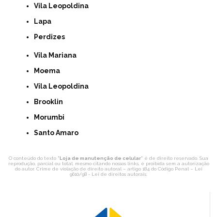
Vila Leopoldina
Lapa
Perdizes
Vila Mariana
Moema
Vila Leopoldina
Brooklin
Morumbi
Santo Amaro
O conteúdo do texto "
Loja de manutenção de celular
" é de direito reservado. Sua
reprodução, parcial ou total, mesmo citando nossos links, é proibida sem a autorização
do autor. Crime de violação de direito autoral – artigo 184 do Código Penal –
Lei
9610/98 - Lei de direitos autorais
.