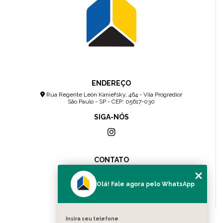
ENDEREÇO
Rua Regente León Kaniefsky, 464 - Vila Progredior
São Paulo - SP - CEP: 05617-030
SIGA-NÓS
CONTATO
(11) 2307-4157
(11) 96083-0036
Olá! Fale agora pelo WhatsApp
contato@cnsolution.com.br
Insira seu telefone
MENU