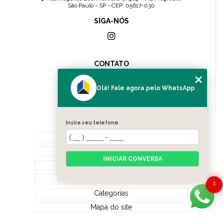
São Paulo - SP - CEP: 05617-030
SIGA-NÓS
CONTATO
(11) 2307-4157
(11) 96083-0036
Olá! Fale agora pelo WhatsApp
contato@cnsolution.com.br
Insira seu telefone
MENU
Home
Quem Somos
INICIAR CONVERSA
Serviços
Contato
1
Categorias
Mapa do site