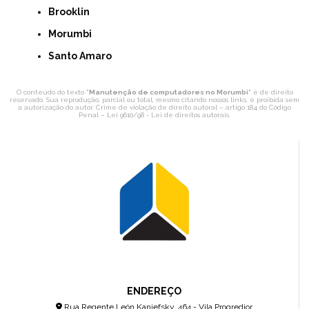
Brooklin
Morumbi
Santo Amaro
O conteúdo do texto "
Manutenção de computadores no Morumbi
" é de direito
reservado. Sua reprodução, parcial ou total, mesmo citando nossos links, é proibida sem
a autorização do autor. Crime de violação de direito autoral – artigo 184 do Código
Penal –
Lei 9610/98 - Lei de direitos autorais
.
ENDEREÇO
Rua Regente León Kaniefsky, 464 - Vila Progredior