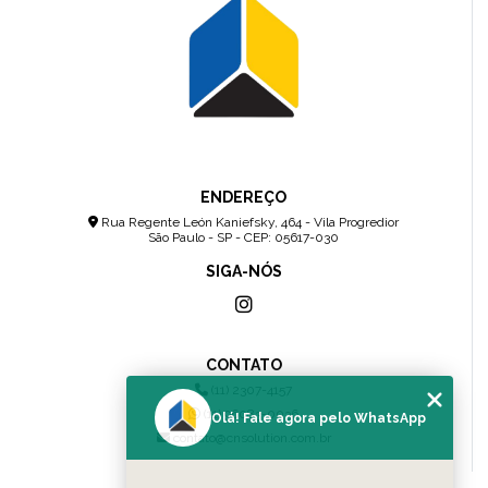
ENDEREÇO
Rua Regente León Kaniefsky, 464 - Vila Progredior
São Paulo - SP - CEP: 05617-030
SIGA-NÓS
CONTATO
(11) 2307-4157
(11) 96083-0036
Olá! Fale agora pelo WhatsApp
contato@cnsolution.com.br